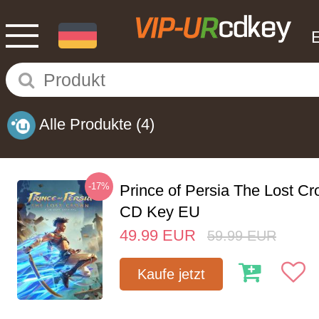
Alle Produkte
(4)
-17%
Prince of Persia The Lost C
CD Key EU
49.99
EUR
59.99
EUR
Kaufe jetzt