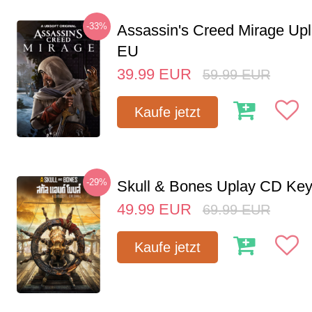
-33%
Assassin's Creed Mirage Up
EU
39.99
EUR
59.99
EUR
Kaufe jetzt
-29%
Skull & Bones Uplay CD Ke
49.99
EUR
69.99
EUR
Kaufe jetzt