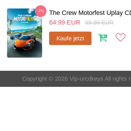
-7%
The Crew Motorfest Uplay 
64.99
EUR
69.99
EUR
Kaufe jetzt
Copyright © 2026 Vip-urcdkeys All rights 